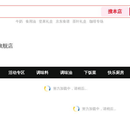
牛奶
食用油
坚果礼盒
京东食谱
茶叶礼盒
咖啡专场
旗舰店
活动专区
调味料
调味油
下饭菜
快乐厨房
努力加载中，请稍后...
努力加载中，请稍后...