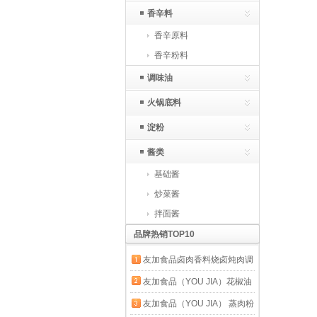
香辛料
香辛原料
香辛粉料
调味油
火锅底料
淀粉
酱类
基础酱
炒菜酱
拌面酱
品牌热销TOP10
友加食品卤肉香料烧卤炖肉调
味料包 牛肉猪蹄鸡爪五香茶
友加食品（YOU JIA）花椒油
叶蛋黑鸭卤料包 烧卤香料
210ml+藤椒油210ml 麻椒油
友加食品（YOU JIA） 蒸肉粉