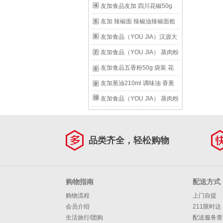
60g*3（9包20g）
米线麻辣烫调味烹饪 火锅蘸
米粉蒸肉 四川特产粉蒸排骨
友加食品友加 四川花椒50g
碟
牛肉羊肉肥肠调味料一料多用
花椒粒 花椒麻椒 火锅底料配
友加 辣椒面 辣椒油辣椒面粗
五香蒸肉粉200g*1
料 四川花椒50g*2
调料 烧烤干碟火锅蘸料调料
友加食品（YOU JIA）汉源大
特辣100g 辣椒面
红袍花椒50g 四川红花椒 麻
友加食品（YOU JIA） 蒸肉粉
椒火锅底料配料炒菜炖肉香辛
米粉蒸肉 四川特产粉蒸排骨
友加食品五香粉50g 袋装 花
料
牛肉羊肉肥肠调味料一料多用
椒粉 孜然粉 胡椒粉 炒菜烧烤
友加葱油210ml 调味油 香葱
麻辣蒸肉粉200g*1
煲汤调料 香辛料 五香粉50g
油 四川凉拌炒菜烧菜火锅配
友加食品（YOU JIA） 蒸肉粉
料调味植物油
米粉蒸肉 四川特产粉蒸排骨
牛肉羊肉肥肠调味料一料多用
品类齐全，轻松购物
五香蒸肉粉200g*3
购物指南
配送方式
购物流程
上门自提
会员介绍
211限时达
生活旅行/团购
配送服务查